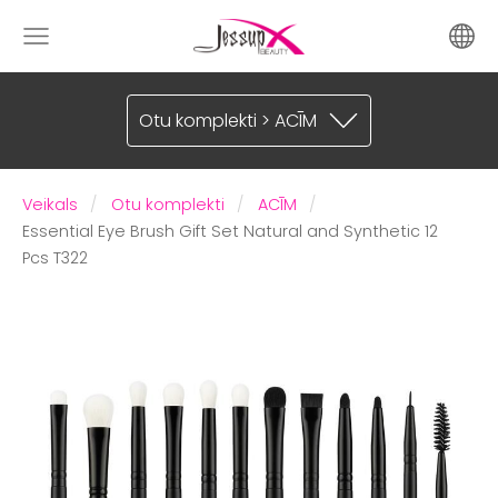
Otu komplekti > ACĪM
Veikals
Otu komplekti
ACĪM
Essential Eye Brush Gift Set Natural and Synthetic 12
Pcs T322