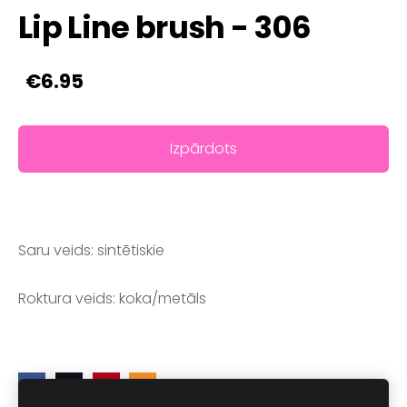
Lip Line brush - 306
€6.95
Izpārdots
Saru veids: sintētiskie
Roktura veids: koka/metāls