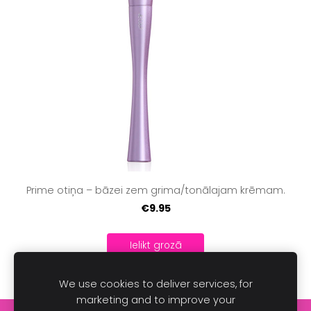
Prime otiņa – bāzei zem grima/tonālajam krēmam.
€9.95
Ielikt grozā
We use cookies to deliver services, for
marketing and to improve your