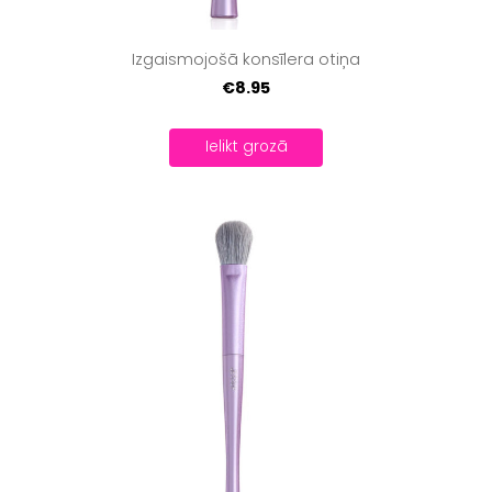
Izgaismojošā konsīlera otiņa
€8.95
Ielikt grozā