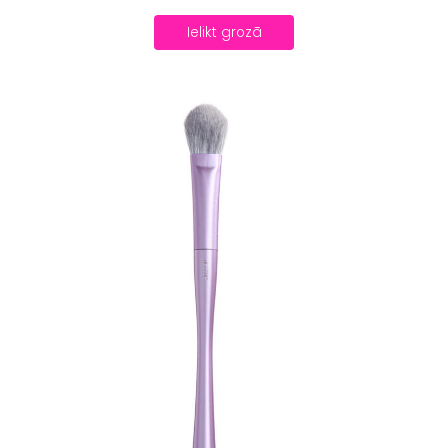
Ielikt grozā