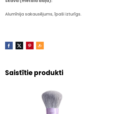
Skava (metāla daļa):
Alumīnija sakausējums, īpaši izturīgs.
Saistītie produkti