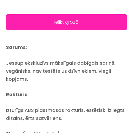
Ielikt grozā
Sarums:
Jessup ekskluzīvs mākslīgais dabīgais sariņš,
vegānisks, nav testēts uz dzīvniekiem, viegli
kopjams.
Rokturis:
Izturīgs ABS plastmasas rokturis, estētiski izliegts
dizains, ērts satvēriens.