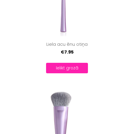
Liela acu ēnu otiņa
€7.95
Ielikt grozā