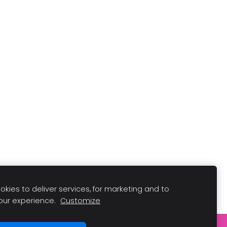
kies to deliver services, for marketing and to
our experience.
Customize