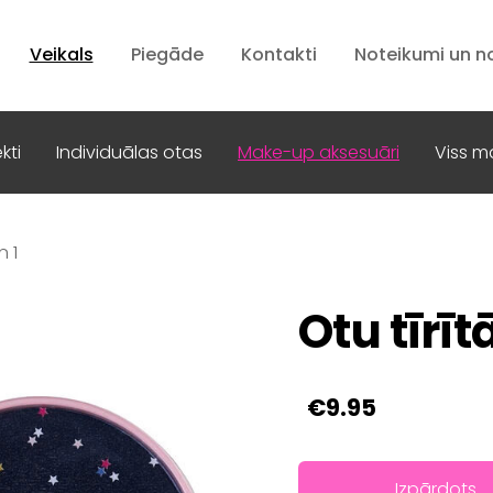
Veikals
Piegāde
Kontakti
Noteikumi un n
kti
Individuālas otas
Make-up aksesuāri
Viss m
n 1
Otu tīrītā
€9.95
Izpārdots