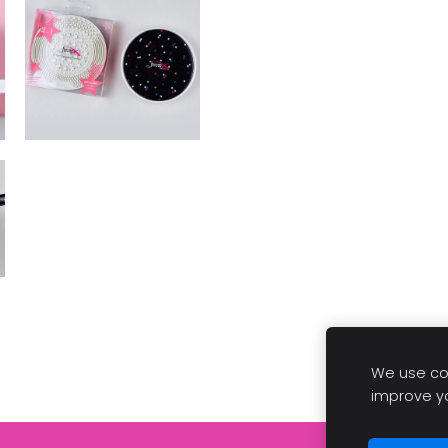
We use coo
improve y