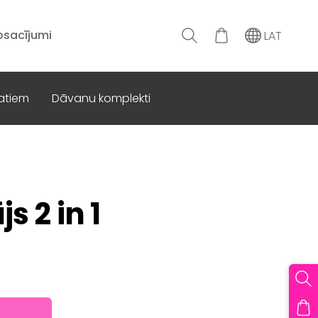
osacījumi
LAT
atiem
Dāvanu komplekti
js 2 in 1