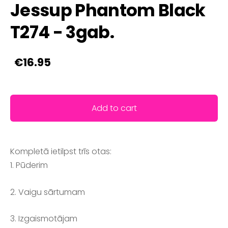
Jessup Phantom Black
T274 - 3gab.
€16.95
Add to cart
Kompletā ietilpst trīs otas:
1. Pūderim
2. Vaigu sārtumam
3. Izgaismotājam