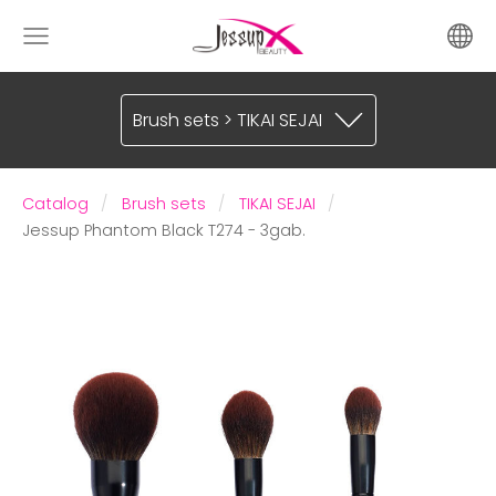
Brush sets > TIKAI SEJAI
Catalog
Brush sets
TIKAI SEJAI
Jessup Phantom Black T274 - 3gab.